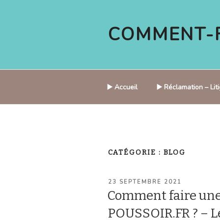
Aller
au
COMMENT-F
contenu
principal
▶️ Accueil
▶️ Réclamation – Li
CATÉGORIE :
BLOG
PUBLIÉ
23 SEPTEMBRE 2021
LE
Comment faire une
POUSSOIR.FR ? – Le