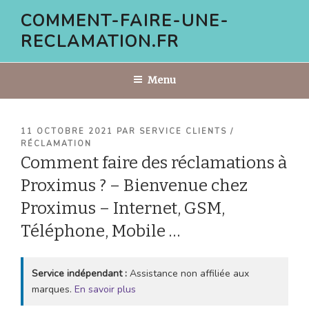
Aller
COMMENT-FAIRE-UNE-
au
RECLAMATION.FR
contenu
principal
Menu
PUBLIÉ
11 OCTOBRE 2021
PAR
SERVICE CLIENTS /
LE
RÉCLAMATION
Comment faire des réclamations à
Proximus ? – Bienvenue chez
Proximus – Internet, GSM,
Téléphone, Mobile …
Service indépendant :
Assistance non affiliée aux
marques.
En savoir plus