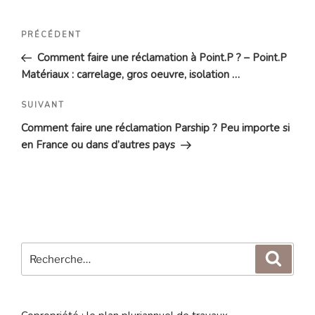
Navigation
Article
PRÉCÉDENT
de
précédent
Comment faire une réclamation à Point.P ? – Point.P
l’article
Matériaux : carrelage, gros oeuvre, isolation …
Article
SUIVANT
suivant
Comment faire une réclamation Parship ? Peu importe si
en France ou dans d’autres pays
Recherche
Reche
pour
: