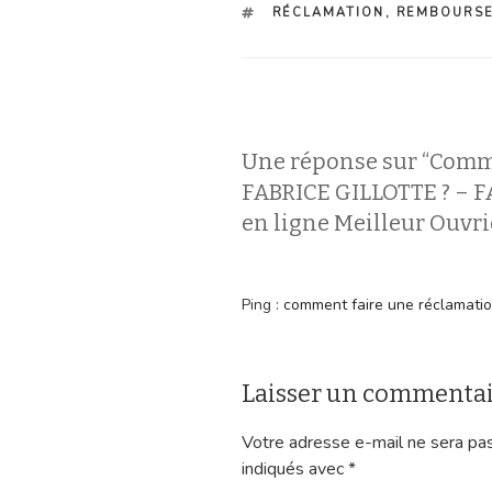
ÉTIQUETTES
RÉCLAMATION
,
REMBOURS
Une réponse sur “Comm
FABRICE GILLOTTE ? – F
en ligne Meilleur Ouvri
Ping :
comment faire une réclamation 
Laisser un commenta
Votre adresse e-mail ne sera pas
indiqués avec
*