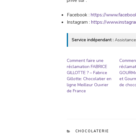
privé sur :
Facebook :
https://www.facebook
Instagram :
https://www.instagra
Service indépendant :
Assistance
Comment faire une
Comment
réclamation FABRICE
réclamat
GILLOTTE ? – Fabrice
GOURMAN
Gillotte: Chocolatier en
et Gour
ligne Meilleur Ouvrier
de choco
de France
CATÉGORIES
CHOCOLATERIE