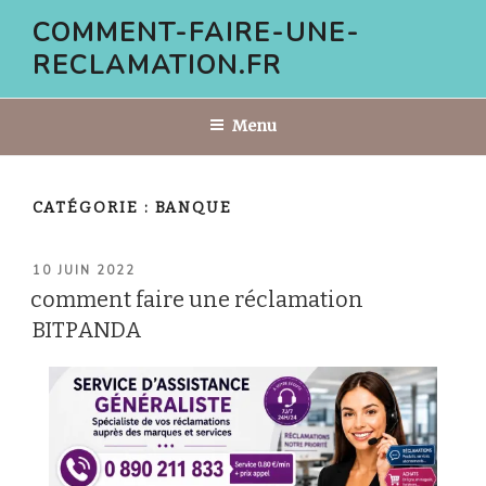
Aller
COMMENT-FAIRE-UNE-
au
RECLAMATION.FR
contenu
principal
Menu
CATÉGORIE :
BANQUE
PUBLIÉ
10 JUIN 2022
LE
comment faire une réclamation
BITPANDA