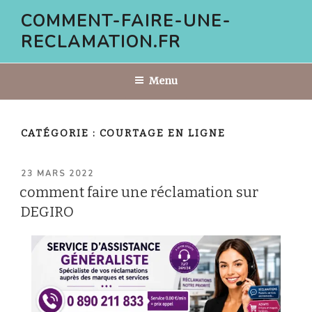
Aller
COMMENT-FAIRE-UNE-
au
RECLAMATION.FR
contenu
principal
Menu
CATÉGORIE :
COURTAGE EN LIGNE
PUBLIÉ
23 MARS 2022
LE
comment faire une réclamation sur
DEGIRO