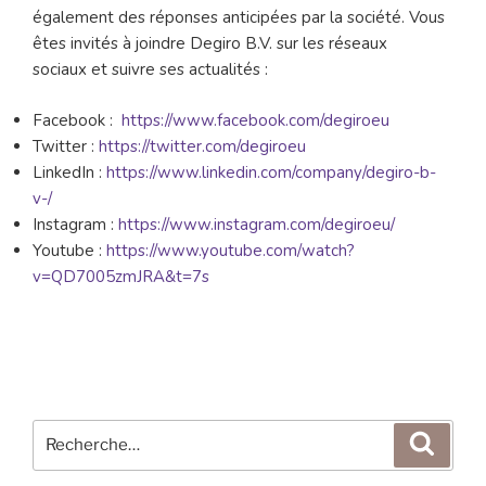
également des réponses anticipées par la société. Vous
êtes invités à joindre Degiro B.V. sur les réseaux
sociaux et suivre ses actualités :
Facebook :
https://www.facebook.com/degiroeu
Twitter :
https://twitter.com/degiroeu
LinkedIn :
https://www.linkedin.com/company/degiro-b-
v-/
Instagram :
https://www.instagram.com/degiroeu/
Youtube :
https://www.youtube.com/watch?
v=QD7005zmJRA&t=7s
Recherche
Reche
pour
: