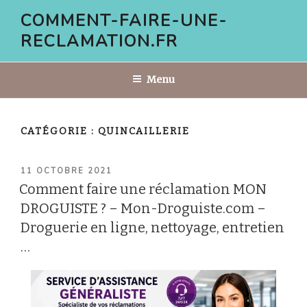
Aller
COMMENT-FAIRE-UNE-
au
RECLAMATION.FR
contenu
principal
Menu
CATÉGORIE :
QUINCAILLERIE
PUBLIÉ
11 OCTOBRE 2021
LE
Comment faire une réclamation MON
DROGUISTE ? – Mon-Droguiste.com –
Droguerie en ligne, nettoyage, entretien
…