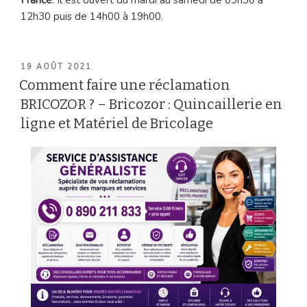
France
. Il est ouvert du mardi au samedi de 09h30 à
12h30 puis de 14h00 à 19h00.
PUBLIÉ
19 AOÛT 2021
LE
Comment faire une réclamation
BRICOZOR ? – Bricozor : Quincaillerie en
ligne et Matériel de Bricolage