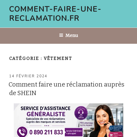
Aller
COMMENT-FAIRE-UNE-
au
RECLAMATION.FR
contenu
principal
Menu
CATÉGORIE :
VÊTEMENT
PUBLIÉ
14 FÉVRIER 2024
LE
Comment faire une réclamation auprès
de SHEIN