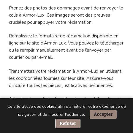
Prenez des photos des dommages avant de renvoyer le
colis à Armor-Lux. Ces images seront des preuves
cruciales pour appuyer votre réclamation.
Remplissez le formulaire de réclamation disponible en
ligne sur le site d’Armor-Lux. Vous pouvez le télécharger
ou le remplir manuellement avant de l’envoyer par
courrier ou par e-mail.
Transmettez votre réclamation à Armor-Lux en utilisant
les coordonnées fournies sur leur site. Assurez-vous
d’inclure toutes les pièces justificatives pertinentes.
Attendez l’accusé de réception de votre réclamation de
la part d’Armor-Lux. Vous recevrez également une
Ce site utilise des cookies afin d’améliorer votre expérience de
réponse dans un délai de 21 jours. Restez attentif à
navigation et de mesurer l’audience.
Accepter
toute communication pendant cette période.
📞 Besoin d’aide ?
Refuser