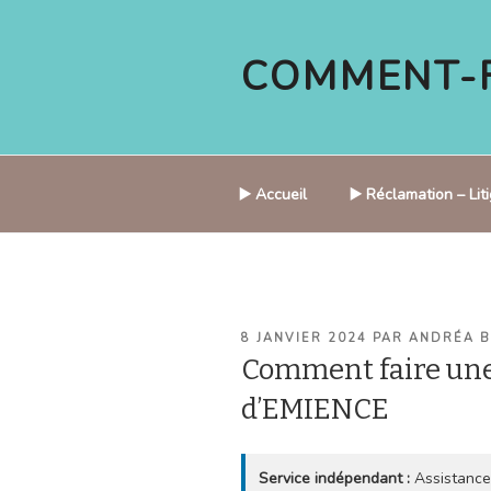
Aller
au
COMMENT-F
contenu
principal
▶️ Accueil
▶️ Réclamation – Li
PUBLIÉ
8 JANVIER 2024
PAR
ANDRÉA 
LE
Comment faire une
d’EMIENCE
Service indépendant :
Assistance