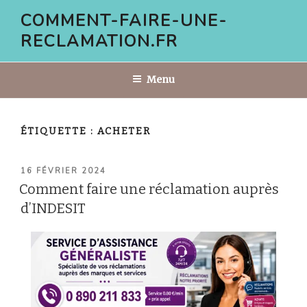
Aller
COMMENT-FAIRE-UNE-
au
RECLAMATION.FR
contenu
principal
Menu
ÉTIQUETTE :
ACHETER
PUBLIÉ
16 FÉVRIER 2024
LE
Comment faire une réclamation auprès
d’INDESIT