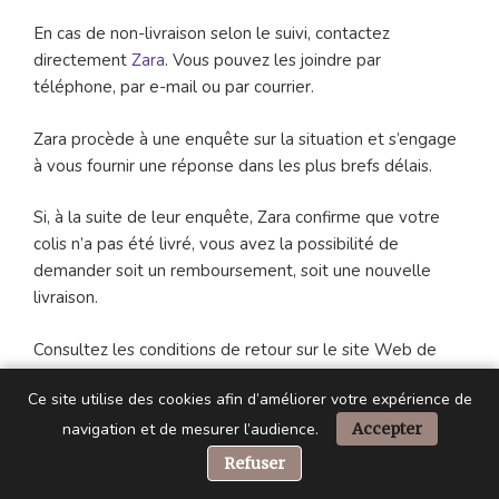
En cas de non-livraison selon le suivi, contactez
directement
Zara
. Vous pouvez les joindre par
téléphone, par e-mail ou par courrier.
Zara procède à une enquête sur la situation et s’engage
à vous fournir une réponse dans les plus brefs délais.
Si, à la suite de leur enquête, Zara confirme que votre
colis n’a pas été livré, vous avez la possibilité de
demander soit un remboursement, soit une nouvelle
livraison.
Consultez les conditions de retour sur le site Web de
Zara, car elles peuvent varier en fonction du type de
Ce site utilise des cookies afin d’améliorer votre expérience de
colis et de l’expéditeur.
navigation et de mesurer l’audience.
Accepter
Emballer soigneusement le colis est crucial pour éviter
📞 Besoin d’aide ?
Refuser
tout dommage pendant le transport. Vous avez la