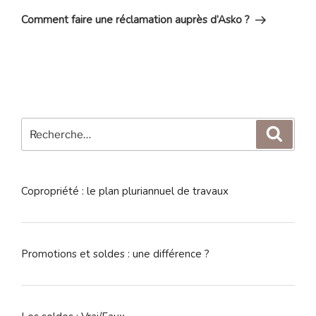
suivant
Comment faire une réclamation auprès d’Asko ?
Recherche
Reche
pour
:
Copropriété : le plan pluriannuel de travaux
Promotions et soldes : une différence ?