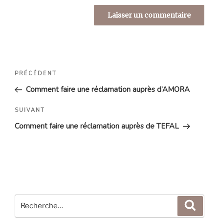
Navigation
Article
PRÉCÉDENT
de
précédent
Comment faire une réclamation auprès d’AMORA
l’article
Article
SUIVANT
suivant
Comment faire une réclamation auprès de TEFAL
Recherche
Reche
pour