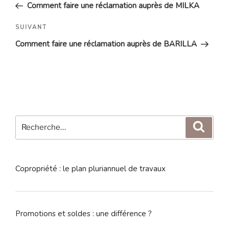
précédent
Comment faire une réclamation auprès de MILKA
l’article
Article
SUIVANT
suivant
Comment faire une réclamation auprès de BARILLA
Recherche
Reche
pour
:
Copropriété : le plan pluriannuel de travaux
Promotions et soldes : une différence ?