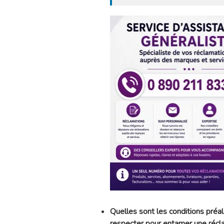
Quelles sont les conditions préal
respecter pour entamer une récl