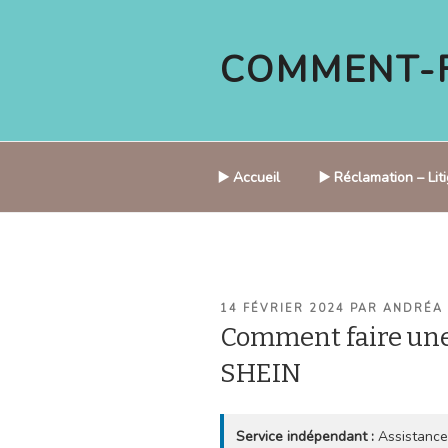
Aller
au
COMMENT-F
contenu
principal
▶️ Accueil
▶️ Réclamation – Li
PUBLIÉ
14 FÉVRIER 2024
PAR
ANDRÉA
LE
Comment faire une
SHEIN
Service indépendant :
Assistance