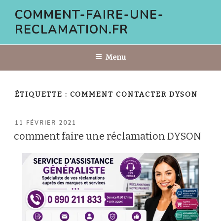
Aller
COMMENT-FAIRE-UNE-
au
RECLAMATION.FR
contenu
principal
Menu
ÉTIQUETTE :
COMMENT CONTACTER DYSON
PUBLIÉ
11 FÉVRIER 2021
LE
comment faire une réclamation DYSON