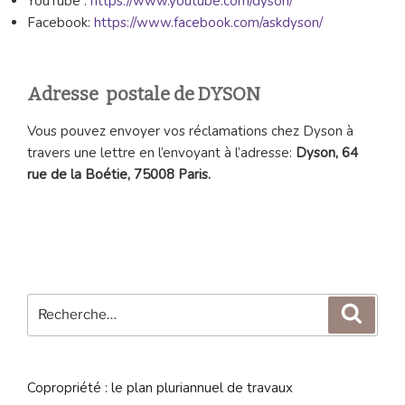
YouTube :
https://www.youtube.com/dyson/
Facebook:
https://www.facebook.com/askdyson/
Adresse postale de DYSON
Vous pouvez envoyer vos réclamations chez Dyson à
travers une lettre en l’envoyant à l’adresse:
Dyson, 64
rue de la Boétie, 75008 Paris.
Recherche
Reche
pour
:
Copropriété : le plan pluriannuel de travaux