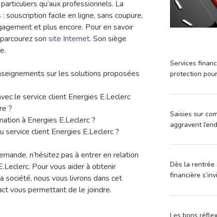
 particuliers qu’aux professionnels. La
: souscription facile en ligne, sans coupure,
ngagement et plus encore. Pour en savoir
, parcourez son
site Internet
. Son siège
e.
Services financ
enseignements sur les solutions proposées
protection pou
avec le service client Energies E.Leclerc
re ?
Saisies sur com
mation à Energies E.Leclerc ?
aggravent l’en
 service client Energies E.Leclerc ?
emande, n’hésitez pas à entrer en relation
Dès la rentrée 
E.Leclerc. Pour vous aider à obtenir
financière s’in
 société, nous vous livrons dans cet
act vous permettant de le joindre.
Les bons réfle