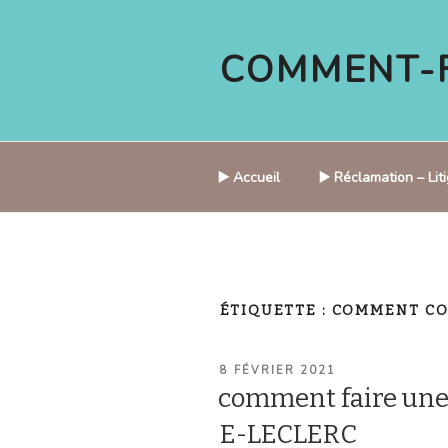
Aller
au
COMMENT-F
contenu
principal
▶️ Accueil
▶️ Réclamation – Li
ÉTIQUETTE :
COMMENT CO
PUBLIÉ
8 FÉVRIER 2021
LE
comment faire un
E-LECLERC