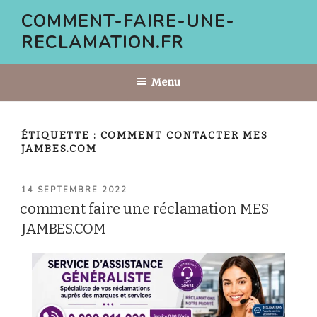
Aller
COMMENT-FAIRE-UNE-
au
RECLAMATION.FR
contenu
principal
Menu
ÉTIQUETTE :
COMMENT CONTACTER MES
JAMBES.COM
PUBLIÉ
14 SEPTEMBRE 2022
LE
comment faire une réclamation MES
JAMBES.COM