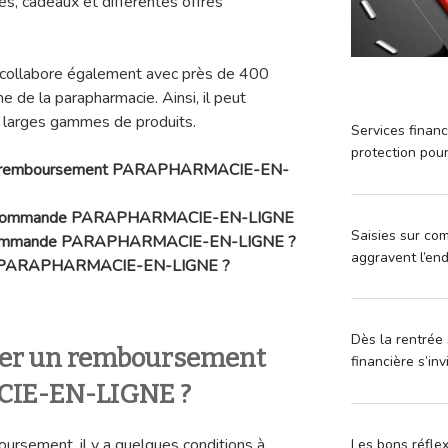
s, cadeaux et différentes offres
collabore également avec près de 400
 de la parapharmacie. Ainsi, il peut
s larges gammes de produits.
Services financ
protection pou
de remboursement PARAPHARMACIE-EN-
d’une commande PARAPHARMACIE-EN-LIGNE
Saisies sur com
e commande PARAPHARMACIE-EN-LIGNE ?
aggravent l’en
client PARAPHARMACIE-EN-LIGNE ?
Dès la rentrée 
r un remboursement
financière s’in
IE-EN-LIGNE ?
oursement, il y a quelques conditions à
Les bons réfle