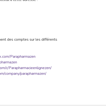
ent des comptes sur les différents
ok.com/Parapharmazen
apharmazen
om/c/Parapharmacieenlignezen/
com/company/parapharmazen/