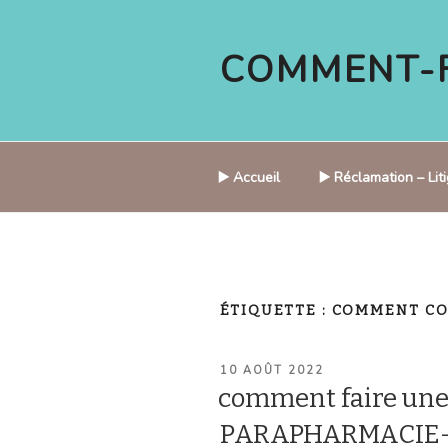
Aller
au
COMMENT-F
contenu
principal
▶️ Accueil
▶️ Réclamation – Li
ÉTIQUETTE :
COMMENT CO
PUBLIÉ
10 AOÛT 2022
LE
comment faire une
PARAPHARMACIE-