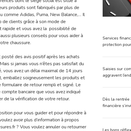
érences dont le siège social est situé à
urs produits sont fabriqués par plus de
nu comme Adidas, Puma, New Balance,… Il
p de clients grâce à son mode de
t rapide et vous avez la possibilité de
 aussi plusieurs conseils pour vous aider à
Services financ
 votre chaussure.
protection pou
 posté des avis positif après les achats
. Mais si jamais vous n’êtes pas satisfait du
Saisies sur com
 vous avez un délai maximal de 14 jours
aggravent l’en
nt, emballez soigneusement les produits et
 formulaire de retour rempli et signé. Le
 compte bancaire que vous avez indiqué
 de la vérification de votre retour.
Dès la rentrée 
financière s’in
position pour vous guider et pour répondre à
oulez avoir plus d’information à propos
ures.fr ? Vous voulez annuler ou retourner
Les bons réfle