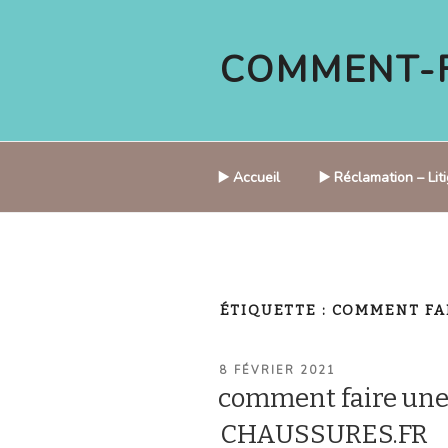
Aller
au
COMMENT-F
contenu
principal
▶️ Accueil
▶️ Réclamation – Li
ÉTIQUETTE :
COMMENT FA
PUBLIÉ
8 FÉVRIER 2021
LE
comment faire une
CHAUSSURES.FR