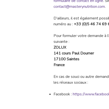
formulaire de contact en ligne
. S
contact@masterynutrition.com
.
D’ailleurs, il est également poss
numéro au :
+33 (0)5 46 74 69 
Pour formuler votre demande à l’é
suivante :
ZOLUX
141 cours Paul Doumer
17100 Saintes
France
En cas de souci ou autre demand
les réseaux sociaux :
Facebook :
https://www.faceboo