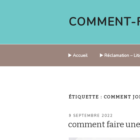
Aller
au
COMMENT-F
contenu
principal
▶️ Accueil
▶️ Réclamation – Li
ÉTIQUETTE :
COMMENT JO
PUBLIÉ
9 SEPTEMBRE 2022
LE
comment faire un