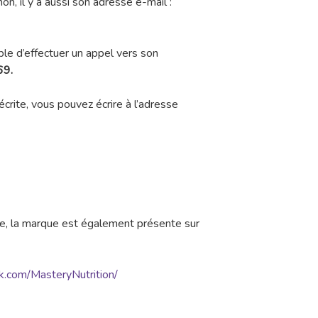
inon, il y a aussi son adresse e-mail :
ible d’effectuer un appel vers son
69.
crite, vous pouvez écrire à l’adresse
e, la marque est également présente sur
k.com/MasteryNutrition/