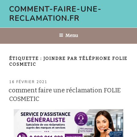
Aller
COMMENT-FAIRE-UNE-
au
RECLAMATION.FR
contenu
principal
Menu
ÉTIQUETTE :
JOINDRE PAR TÉLÉPHONE FOLIE
COSMETIC
PUBLIÉ
16 FÉVRIER 2021
LE
comment faire une réclamation FOLIE
COSMETIC