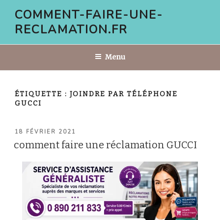
Aller
COMMENT-FAIRE-UNE-
au
RECLAMATION.FR
contenu
principal
Menu
ÉTIQUETTE :
JOINDRE PAR TÉLÉPHONE
GUCCI
PUBLIÉ
18 FÉVRIER 2021
LE
comment faire une réclamation GUCCI