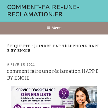
Aller
COMMENT-FAIRE-UNE-
au
RECLAMATION.FR
contenu
principal
Menu
ÉTIQUETTE :
JOINDRE PAR TÉLÉPHONE HAPP
E BY ENGIE
PUBLIÉ
9 FÉVRIER 2021
LE
comment faire une réclamation HAPP E
BY ENGIE