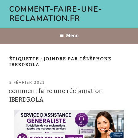
Aller
COMMENT-FAIRE-UNE-
au
RECLAMATION.FR
contenu
principal
Menu
ÉTIQUETTE :
JOINDRE PAR TÉLÉPHONE
IBERDROLA
PUBLIÉ
9 FÉVRIER 2021
LE
comment faire une réclamation
IBERDROLA