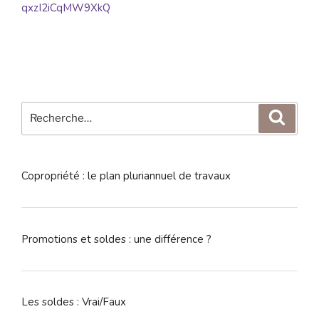
qxzI2iCqMW9XkQ
Recherche
Reche
pour
:
Copropriété : le plan pluriannuel de travaux
Promotions et soldes : une différence ?
Les soldes : Vrai/Faux