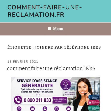
Aller
COMMENT-FAIRE-UNE-
au
RECLAMATION.FR
contenu
principal
Menu
ÉTIQUETTE :
JOINDRE PAR TÉLÉPHONE IKKS
PUBLIÉ
18 FÉVRIER 2021
LE
comment faire une réclamation IKKS