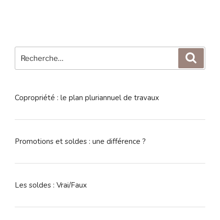
Recherche
Reche
pour
:
Copropriété : le plan pluriannuel de travaux
Promotions et soldes : une différence ?
Les soldes : Vrai/Faux