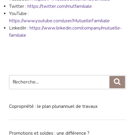
Twitter :
https://twitter.com/mutfamiliale
YouTube :
https://www.youtube.com/user/MutuelleFamiliale
LinkedIn :
https://www.linkedin.com/company/mutuelle-
familiale
Recherche
Reche
pour
:
Copropriété : le plan pluriannuel de travaux
Promotions et soldes : une différence ?