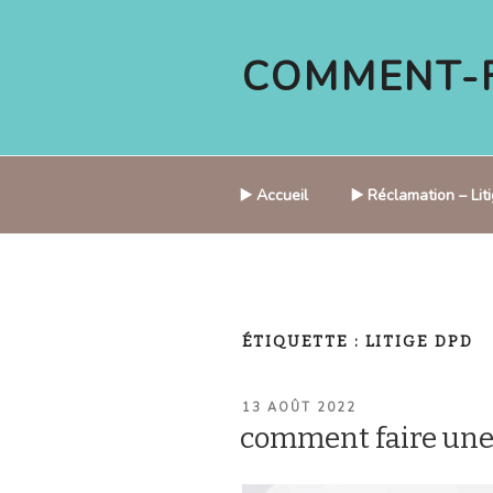
Aller
au
COMMENT-F
contenu
principal
▶️ Accueil
▶️ Réclamation – Li
ÉTIQUETTE :
LITIGE DPD
PUBLIÉ
13 AOÛT 2022
LE
comment faire une