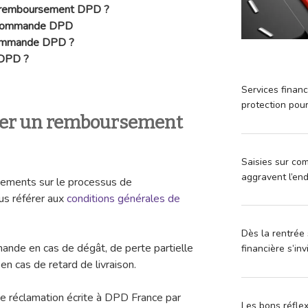
 remboursement DPD ?
ne commande DPD
commande DPD ?
t DPD ?
Services financ
protection pou
r un remboursement
Saisies sur com
aggravent l’en
nements sur le processus de
s référer aux
conditions générales de
Dès la rentrée 
ande en cas de dégât, de perte partielle
financière s’in
en cas de retard de livraison.
e réclamation écrite à DPD France par
Les bons réfle