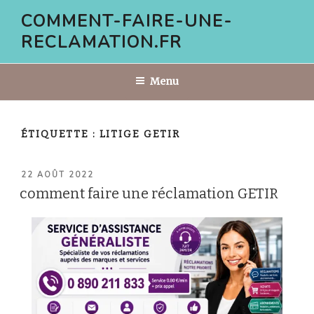
Aller
COMMENT-FAIRE-UNE-
au
RECLAMATION.FR
contenu
principal
Menu
ÉTIQUETTE :
LITIGE GETIR
PUBLIÉ
22 AOÛT 2022
LE
comment faire une réclamation GETIR