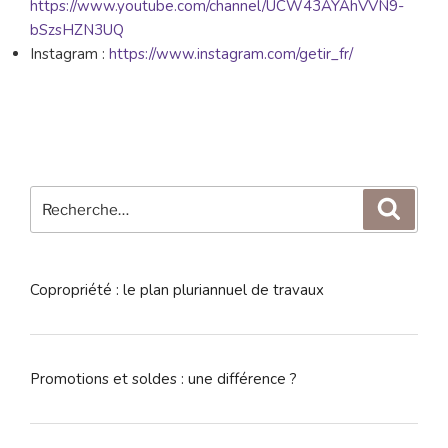
https://www.youtube.com/channel/UCW43AYAhVVN9-
bSzsHZN3UQ
Instagram :
https://www.instagram.com/getir_fr/
Recherche
Reche
pour
:
Copropriété : le plan pluriannuel de travaux
Promotions et soldes : une différence ?