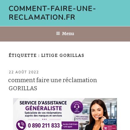
Aller
COMMENT-FAIRE-UNE-
au
RECLAMATION.FR
contenu
principal
Menu
ÉTIQUETTE :
LITIGE GORILLAS
PUBLIÉ
22 AOÛT 2022
LE
comment faire une réclamation
GORILLAS