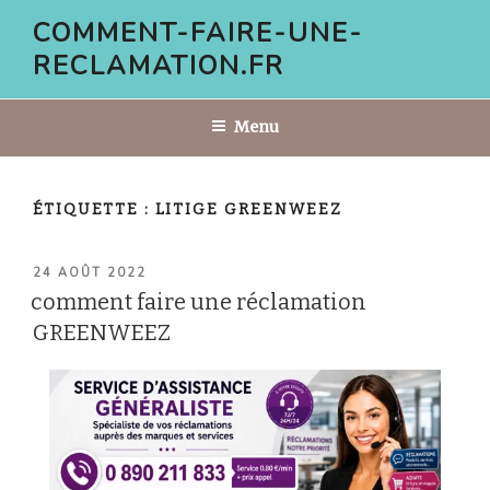
Aller
COMMENT-FAIRE-UNE-
au
RECLAMATION.FR
contenu
principal
Menu
ÉTIQUETTE :
LITIGE GREENWEEZ
PUBLIÉ
24 AOÛT 2022
LE
comment faire une réclamation
GREENWEEZ