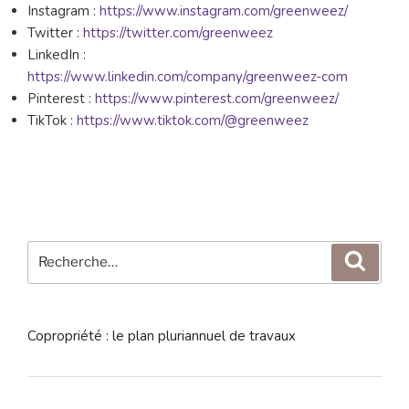
Instagram :
https://www.instagram.com/greenweez/
Twitter :
https://twitter.com/greenweez
LinkedIn :
https://www.linkedin.com/company/greenweez-com
Pinterest :
https://www.pinterest.com/greenweez/
TikTok :
https://www.tiktok.com/@greenweez
Recherche
Reche
pour
:
Copropriété : le plan pluriannuel de travaux