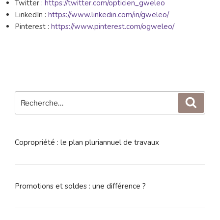
Twitter :
https://twitter.com/opticien_gweleo
LinkedIn :
https://www.linkedin.com/in/gweleo/
Pinterest :
https://www.pinterest.com/ogweleo/
Recherche
Reche
pour
:
Copropriété : le plan pluriannuel de travaux
Promotions et soldes : une différence ?