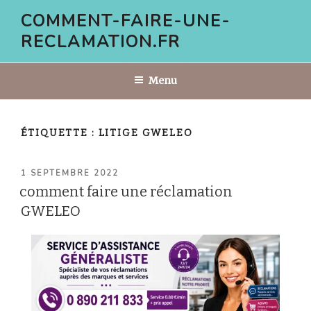
Aller
COMMENT-FAIRE-UNE-
au
RECLAMATION.FR
contenu
principal
Menu
ÉTIQUETTE :
LITIGE GWELEO
PUBLIÉ
1 SEPTEMBRE 2022
LE
comment faire une réclamation
GWELEO