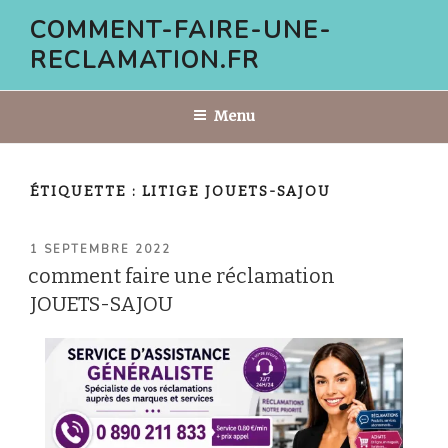
Aller
COMMENT-FAIRE-UNE-
au
RECLAMATION.FR
contenu
principal
Menu
ÉTIQUETTE :
LITIGE JOUETS-SAJOU
PUBLIÉ
1 SEPTEMBRE 2022
LE
comment faire une réclamation
JOUETS-SAJOU