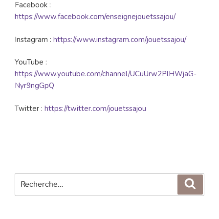
Facebook :
https://www.facebook.com/enseignejouetssajou/
Instagram :
https://www.instagram.com/jouetssajou/
YouTube :
https://www.youtube.com/channel/UCuUrw2PlHWjaG-
Nyr9ngGpQ
Twitter :
https://twitter.com/jouetssajou
Recherche
Reche
pour
: