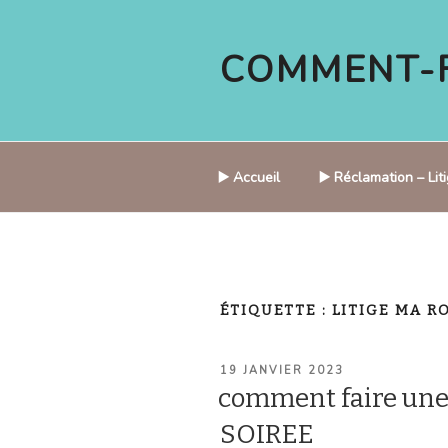
Aller
au
COMMENT-F
contenu
principal
▶️ Accueil
▶️ Réclamation – Li
ÉTIQUETTE :
LITIGE MA R
PUBLIÉ
19 JANVIER 2023
LE
comment faire un
SOIREE