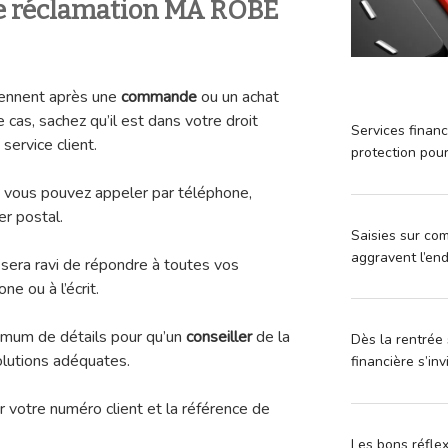
e réclamation MA ROBE
iennent après une
commande
ou un achat
s, sachez qu’il est dans votre droit
Services financ
service client.
protection pou
, vous pouvez appeler par téléphone,
r postal.
Saisies sur com
aggravent l’en
 sera ravi de répondre à toutes vos
ne ou à l’écrit.
ximum de détails pour qu’un
conseiller
de la
Dès la rentrée 
olutions adéquates.
financière s’in
r votre numéro client et la référence de
Les bons réfle