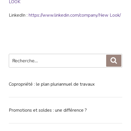
LOOK
LinkedIn :
https://www.linkedin.com/company/New Look/
Recherche
Reche
pour
:
Copropriété : le plan pluriannuel de travaux
Promotions et soldes : une différence ?