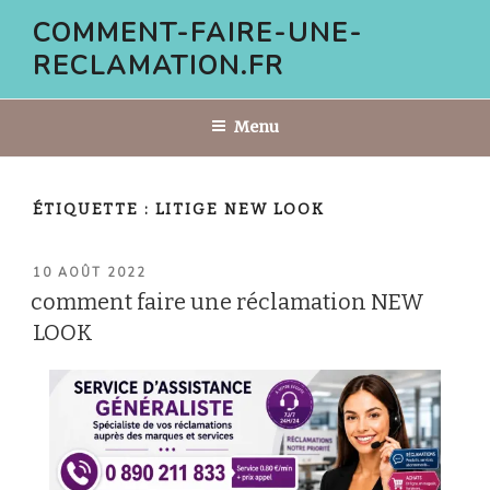
Aller
COMMENT-FAIRE-UNE-
au
RECLAMATION.FR
contenu
principal
Menu
ÉTIQUETTE :
LITIGE NEW LOOK
PUBLIÉ
10 AOÛT 2022
LE
comment faire une réclamation NEW
LOOK