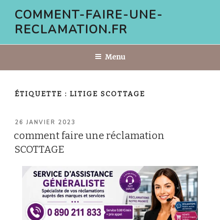
Aller
COMMENT-FAIRE-UNE-
au
RECLAMATION.FR
contenu
principal
Menu
ÉTIQUETTE :
LITIGE SCOTTAGE
PUBLIÉ
26 JANVIER 2023
LE
comment faire une réclamation
SCOTTAGE