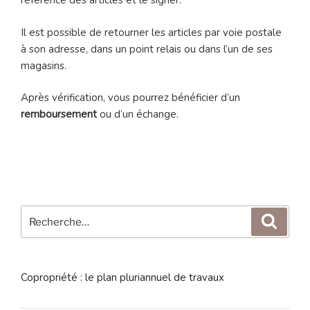
référence des articles et le signer.
Il est possible de retourner les articles par voie postale
à son adresse, dans un point relais ou dans l’un de ses
magasins.
Après vérification, vous pourrez bénéficier d’un
remboursement
ou d’un échange.
Recherche
Reche
pour
:
Copropriété : le plan pluriannuel de travaux