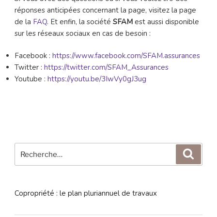
réponses anticipées concernant la page, visitez la page
de la
FAQ
. Et enfin, la société
SFAM
est aussi disponible
sur les réseaux sociaux en cas de besoin :
Facebook :
https://www.facebook.com/SFAM.assurances
Twitter :
https://twitter.com/SFAM_Assurances
Youtube :
https://youtu.be/3IwVy0gJ3ug
Recherche
Reche
pour
:
Copropriété : le plan pluriannuel de travaux