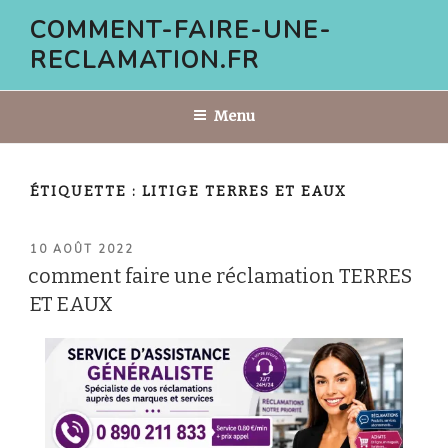
Aller
COMMENT-FAIRE-UNE-
au
RECLAMATION.FR
contenu
principal
Menu
ÉTIQUETTE :
LITIGE TERRES ET EAUX
PUBLIÉ
10 AOÛT 2022
LE
comment faire une réclamation TERRES
ET EAUX