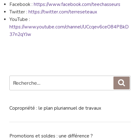
Facebook :
https://www.facebook.com/teechasseurs
Twitter :
https://twitter.com/terreseteaux
YouTube :
https://www.youtube.com/channel/UCcqev6ceO84PBkD
37n2qYJw
Recherche
Reche
pour
:
Copropriété : le plan pluriannuel de travaux
Promotions et soldes : une différence ?