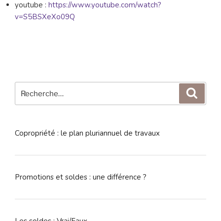
youtube :
https://www.youtube.com/watch?
v=S5BSXeXo09Q
Recherche
Reche
pour
:
Copropriété : le plan pluriannuel de travaux
Promotions et soldes : une différence ?
Les soldes : Vrai/Faux