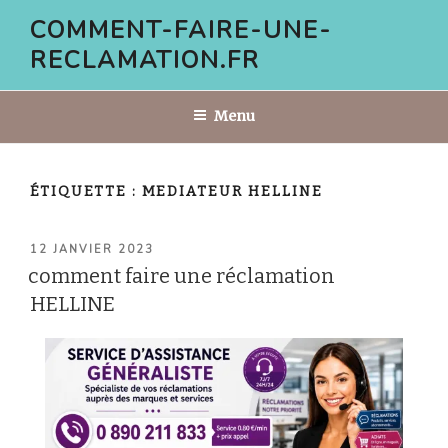
Aller
COMMENT-FAIRE-UNE-
au
RECLAMATION.FR
contenu
principal
Menu
ÉTIQUETTE :
MEDIATEUR HELLINE
PUBLIÉ
12 JANVIER 2023
LE
comment faire une réclamation
HELLINE