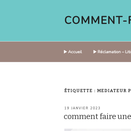
Aller
au
COMMENT-F
contenu
principal
▶️ Accueil
▶️ Réclamation – Li
ÉTIQUETTE :
MEDIATEUR 
PUBLIÉ
19 JANVIER 2023
LE
comment faire un