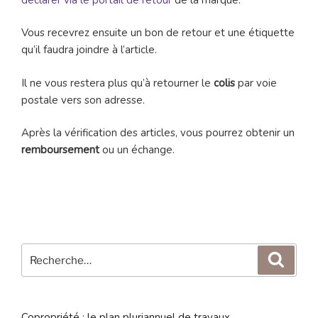
Vous recevrez ensuite un bon de retour et une étiquette
qu’il faudra joindre à l’article.
Il ne vous restera plus qu’à retourner le
colis
par voie
postale vers son adresse.
Après la vérification des articles, vous pourrez obtenir un
remboursement
ou un échange.
Recherche
Reche
pour
:
Copropriété : le plan pluriannuel de travaux