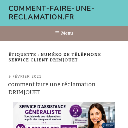
Aller
COMMENT-FAIRE-UNE-
au
RECLAMATION.FR
contenu
principal
Menu
ÉTIQUETTE :
NUMÉRO DE TÉLÉPHONE
SERVICE CLIENT DRIMJOUET
PUBLIÉ
9 FÉVRIER 2021
LE
comment faire une réclamation
DRIMJOUET