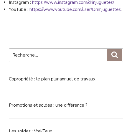
Instagram :
https://www.instagram.com/drinjuguetes/
YouTube :
https://www.youtube.com/user/Drimjuguettes
.
Recherche
Reche
pour
:
Copropriété : le plan pluriannuel de travaux
Promotions et soldes : une différence ?
Les soldes : Vrai/Faux