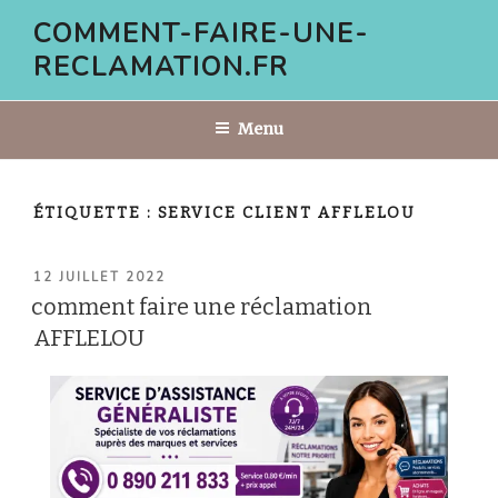
Aller
COMMENT-FAIRE-UNE-
au
RECLAMATION.FR
contenu
principal
Menu
ÉTIQUETTE :
SERVICE CLIENT AFFLELOU
PUBLIÉ
12 JUILLET 2022
LE
comment faire une réclamation
AFFLELOU