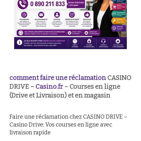
comment faire une réclamation
CASINO
DRIVE –
Casino.fr
– Courses en ligne
(Drive et Livraison) et en magasin
Faire une réclamation chez CASINO DRIVE –
Casino Drive: Vos courses en ligne avec
livraison rapide