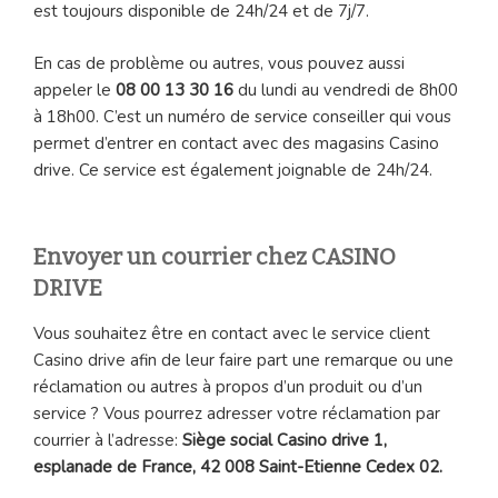
est toujours disponible de 24h/24 et de 7j/7.
En cas de problème ou autres, vous pouvez aussi
appeler le
08 00 13 30 16
du lundi au vendredi de 8h00
à 18h00. C’est un numéro de service conseiller qui vous
permet d’entrer en contact avec des magasins Casino
drive. Ce service est également joignable de 24h/24.
Envoyer un courrier chez CASINO
DRIVE
Vous souhaitez être en contact avec le service client
Casino drive afin de leur faire part une remarque ou une
réclamation ou autres à propos d’un produit ou d’un
service ? Vous pourrez adresser votre réclamation par
courrier à l’adresse:
Siège social Casino drive 1,
esplanade de France, 42 008 Saint-Etienne Cedex 02.