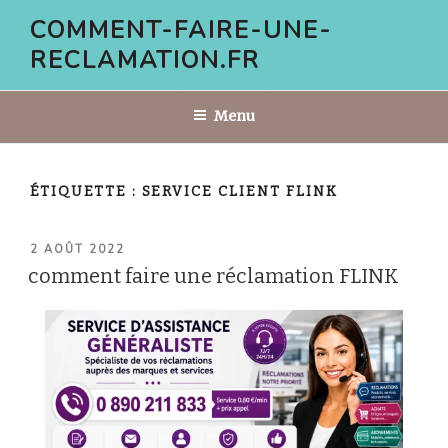
Aller
COMMENT-FAIRE-UNE-
au
RECLAMATION.FR
contenu
principal
Menu
ÉTIQUETTE :
SERVICE CLIENT FLINK
PUBLIÉ
2 AOÛT 2022
LE
comment faire une réclamation FLINK