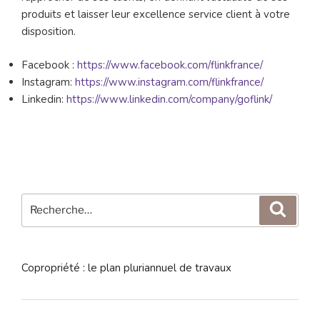
produits et laisser leur excellence service client à votre
disposition.
Facebook :
https://www.facebook.com/flinkfrance/
Instagram:
https://www.instagram.com/flinkfrance/
Linkedin:
https://www.linkedin.com/company/goflink/
Recherche
Reche
pour
:
Copropriété : le plan pluriannuel de travaux