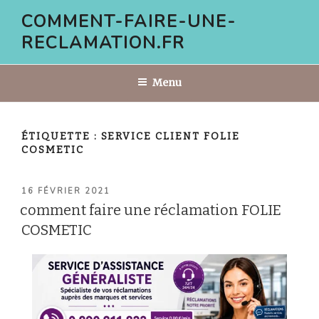
Aller
COMMENT-FAIRE-UNE-
au
RECLAMATION.FR
contenu
principal
Menu
ÉTIQUETTE :
SERVICE CLIENT FOLIE
COSMETIC
PUBLIÉ
16 FÉVRIER 2021
LE
comment faire une réclamation FOLIE
COSMETIC