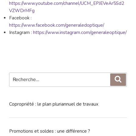
https://www.youtube.com/channel/UCM_EPJEVeAr5Sd2
VZWDrMFg
Facebook :
https://www.facebook.com/generaledoptique/
Instagram :
https://www.instagram.com/generaleoptique/
Recherche
Reche
pour
:
Copropriété : le plan pluriannuel de travaux
Promotions et soldes : une différence ?