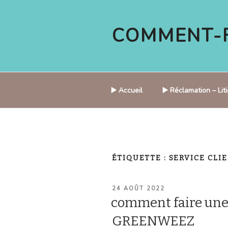
Aller
au
COMMENT-F
contenu
principal
▶️ Accueil
▶️ Réclamation – Li
ÉTIQUETTE :
SERVICE CLI
PUBLIÉ
24 AOÛT 2022
LE
comment faire une
GREENWEEZ