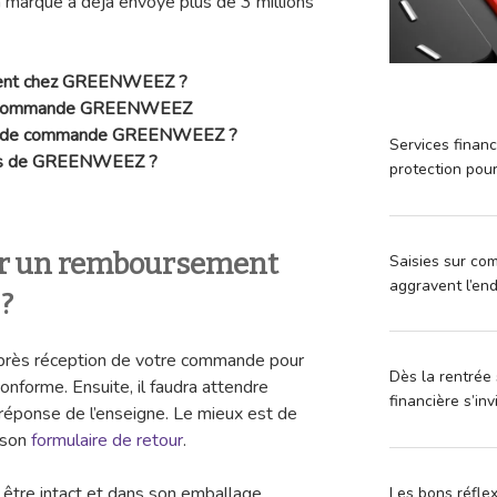
 marque a déjà envoyé plus de 3 millions
ment chez GREENWEEZ ?
 ma commande GREENWEEZ
e de commande GREENWEEZ ?
Services financ
bles de GREENWEEZ ?
protection pou
r un remboursement
Saisies sur com
aggravent l’en
?
après réception de votre commande pour
Dès la rentrée 
conforme. Ensuite, il faudra attendre
financière s’in
 réponse de l’enseigne. Le mieux est de
 son
formulaire de retour
.
e être intact et dans son emballage
Les bons réfle