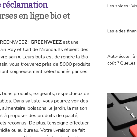
 réclamation
Les soldes : Vr
es en ligne bio et
Les aides finan
n GREENWEEZ :
GREENWEEZ
est une
n Roy et Carl de Miranda. Ils étaient des
Auto-école : à 
vre sain ». Leurs buts est de rendre la Bio
coût ? Quelles 
asin, vous trouverez près de 5000 produits
ls sont soigneusement sélectionnés par ses
s bons produits, exigeants, respectueux de
ables. Dans sa liste, vous pourrez voir des
alimentaire, boissons, le jardin, la maison
nt à proposer des produits de qualité,
ls reconnus. De plus, l’enseigne effectuer
cile ou au bureau. Votre livraison se fait