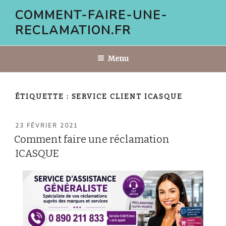
Aller
COMMENT-FAIRE-UNE-
au
RECLAMATION.FR
contenu
principal
Menu
ÉTIQUETTE :
SERVICE CLIENT ICASQUE
PUBLIÉ
23 FÉVRIER 2021
LE
Comment faire une réclamation
ICASQUE