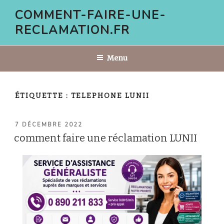
Aller
COMMENT-FAIRE-UNE-
au
RECLAMATION.FR
contenu
principal
Menu
ÉTIQUETTE :
TELEPHONE LUNII
PUBLIÉ
7 DÉCEMBRE 2022
LE
comment faire une réclamation LUNII