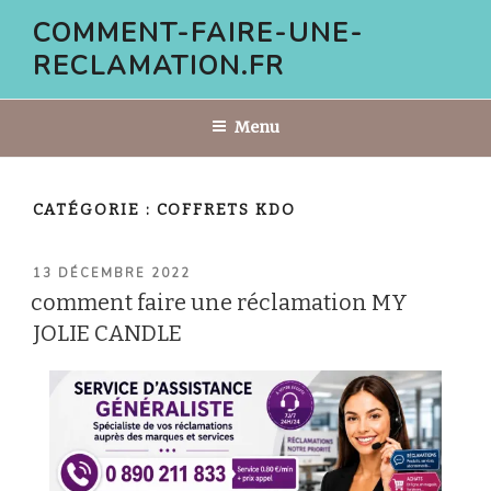
Aller
COMMENT-FAIRE-UNE-
au
RECLAMATION.FR
contenu
principal
Menu
CATÉGORIE :
COFFRETS KDO
PUBLIÉ
13 DÉCEMBRE 2022
LE
comment faire une réclamation MY
JOLIE CANDLE